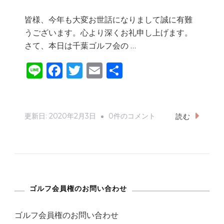
皆様、今年も大変お世話になりまして誠に有難
うございます。心より深くお礼申し上げます。
さて、本日は千葉ゴルフ会の …
Li
F
T
E
共
n
a
w
m
有
e
c
it
ai
e
te
l
バ
更新日:
2020年2月3日
0件のコメント
読む
b
r
リ
島
o
社
o
員
k
旅
ゴルフ会員権のお問い合わせ
行
ゴルフ会員権のお問い合わせ
へ