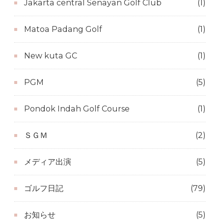
Jakarta central Senayan Golf Club
(1)
Matoa Padang Golf
(1)
New kuta GC
(1)
PGM
(5)
Pondok Indah Golf Course
(1)
ＳＧＭ
(2)
メディア出演
(5)
ゴルフ日記
(79)
お知らせ
(5)