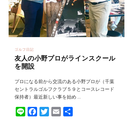
へ
の
ゴルフ日記
友人の小野プロがラインスクール
を開設
プロになる前から交流のある小野プロが（千葉
セントラルゴルフクラブ５９とコースレコード
保持者）最近新しい事を始め …
Li
F
T
E
共
n
a
w
m
有
e
c
it
ai