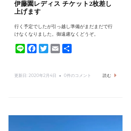
伊藤園レディス チケット2枚差し
ン
上げます
ト
リ
行く予定でしたが引っ越し準備がまだまだで行
ー
けなくなりました。御遠慮なくどうぞ。
ク
Li
F
T
E
共
ラ
n
a
w
m
有
ブ
へ
e
c
it
ai
の
e
te
l
伊
更新日:
2020年2月4日
0件のコメント
読む
b
r
藤
園
o
レ
o
デ
k
ィ
ス