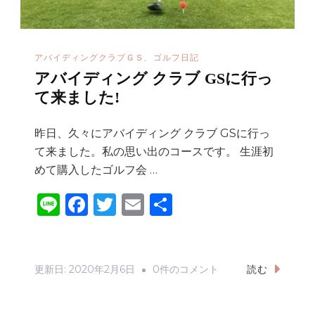
葉
Ｃ
Ｃ
アバイディングクラブＧＳ
ゴルフ日記
へ
アバイディング クラブ GSに行っ
の
て来ました!
昨日、久々にアバイディング クラブ GSに行っ
て来ました。私の思い出のコースです。 生涯初
めて購入したゴルフ会 …
Li
F
T
E
共
n
a
w
m
有
e
c
it
ai
e
te
l
ア
更新日:
2020年2月6日
0件のコメント
読む
b
r
バ
イ