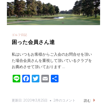
シ
ョ
ッ
プ、
S
-
ゴルフ日記
困った会員さん達
o
n
私はいつもお客様からご入会のお問合せを頂い
e
た場合会員さんを重視して頂いているクラブを
G
お薦めさせて頂いております …
O
Li
F
T
E
共
L
F
n
a
w
m
有
へ
e
c
it
ai
へ
e
te
l
困
更新日:
2020年3月25日
2件のコメント
読む
の