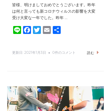
皆様、明けましておめでとうございます。昨年
は何と言っても新コロナウィルスの影響を大変
受け大変な一年でした。昨年 …
Li
F
T
E
共
n
a
w
m
有
e
c
it
ai
e
te
l
2
更新日:
2021年1月3日
0件のコメント
読む
b
r
0
2
o
1
o
年
k
謹
賀
新
年