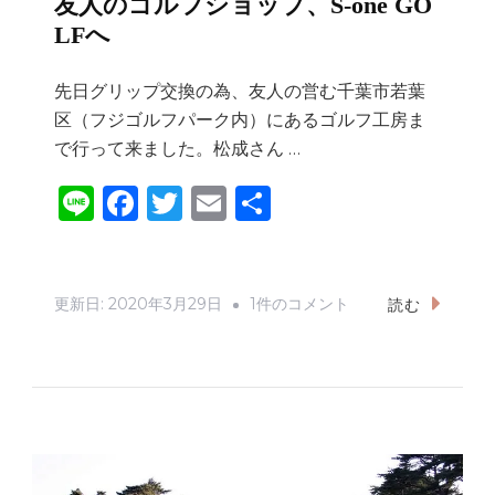
友人のゴルフショップ、S-one GO
を
LFへ
開
設
先日グリップ交換の為、友人の営む千葉市若葉
へ
区（フジゴルフパーク内）にあるゴルフ工房ま
の
で行って来ました。松成さん …
Li
F
T
E
共
n
a
w
m
有
e
c
it
ai
e
te
l
友
更新日:
2020年3月29日
1件のコメント
読む
b
r
人
の
o
ゴ
o
ル
k
フ