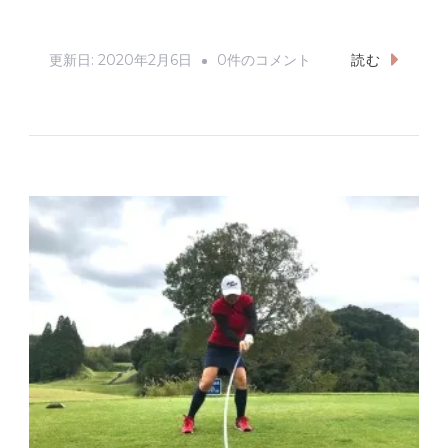
e
c
it
ai
e
te
l
第
更新日:
2020年2月6日
0件のコメント
読む
b
r
3
回
o
ジ
o
ャ
k
カ
ル
タ
コ
ン
ペ
東
千