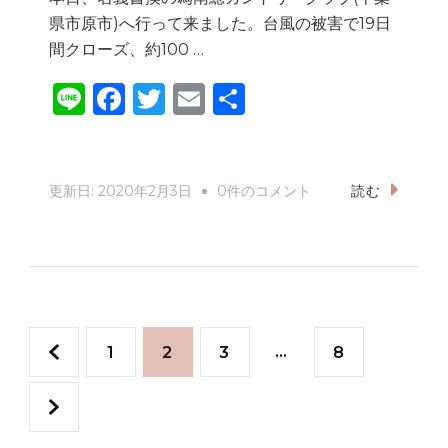
し
県市原市)へ行って来ました。台風の被害で19日
た!
間クローズ、約100 …
へ
Li
F
T
E
共
の
n
a
w
m
有
e
c
it
ai
e
te
l
南
更新日:
2020年2月3日
0件のコメント
読む
b
r
総
カ
o
ン
o
ト
k
投
リ
固
固
固
…
固
1
2
3
8
ー
稿
ク
定
定
定
定
ラ
の