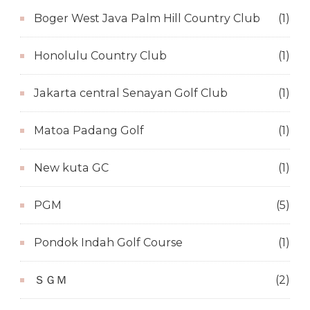
Boger West Java Palm Hill Country Club
(1)
Honolulu Country Club
(1)
Jakarta central Senayan Golf Club
(1)
Matoa Padang Golf
(1)
New kuta GC
(1)
PGM
(5)
Pondok Indah Golf Course
(1)
ＳＧＭ
(2)