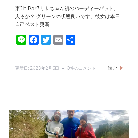
東2h Par3リサちゃん初のバーディーパット。
入るか？ グリーンの状態良いです。彼女は本日
自己ベスト更新 …
Li
F
T
E
共
n
a
w
m
有
e
c
it
ai
e
te
l
本
更新日:
2020年2月6日
0件のコメント
読む
b
r
日
の
o
東
o
千
k
葉
カ
ン