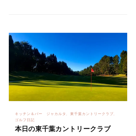
b
r
っ
た
o
会
o
員
k
さ
ん
達
へ
の
キッチン＆バー ジャカルタ
東千葉カントリークラブ
ゴルフ日記
本日の東千葉カントリークラブ