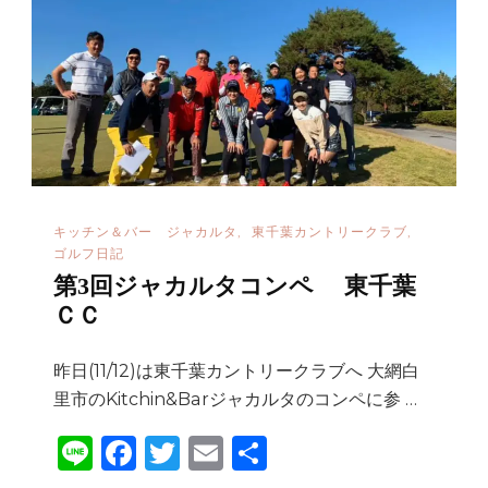
チ
ケ
ッ
ト
2
枚
差
キッチン＆バー ジャカルタ
東千葉カントリークラブ
し
ゴルフ日記
上
第3回ジャカルタコンペ 東千葉
げ
ＣＣ
ま
す
昨日(11/12)は東千葉カントリークラブへ 大網白
へ
里市のKitchin&Barジャカルタのコンペに参 …
の
Li
F
T
E
共
n
a
w
m
有