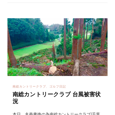
o
デ
o
ィ
k
ン
グ
ク
ラ
ブ
G
S
に
行
南総カントリークラブ
ゴルフ日記
っ
南総カントリークラブ 台風被害状
て
況
来
ま
本日、名義書換の為南総カントリークラブ(千葉