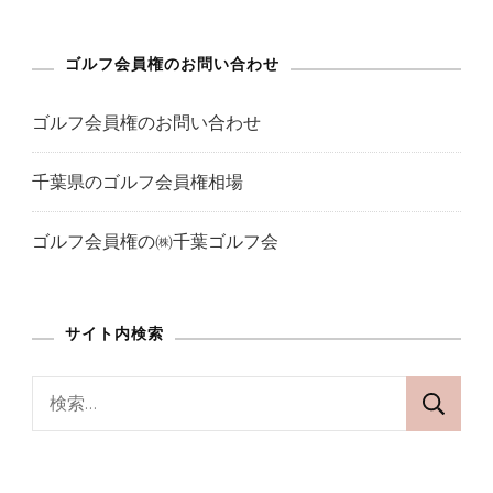
ペ
ペ
ブ
ペ
ペ
台
ペ
ー
ー
ー
ー
ゴルフ会員権のお問い合わせ
風
ー
被
ジ
ジ
ジ
ジ
ゴルフ会員権のお問い合わせ
害
ジ
状
千葉県のゴルフ会員権相場
況
送
へ
ゴルフ会員権の㈱千葉ゴルフ会
り
の
サイト内検索
検
索: