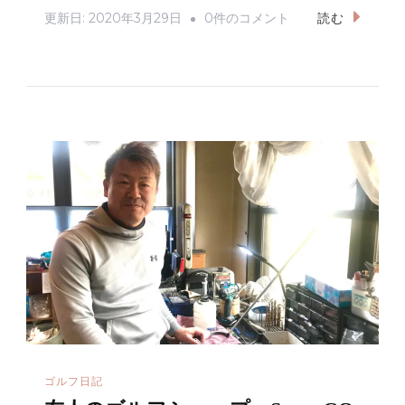
e
te
l
友
更新日:
2020年3月29日
0件のコメント
読む
b
r
人
の
o
小
o
野
k
プ
ロ
が
ラ
イ
ン
ス
ク
ー
ゴルフ日記
ル