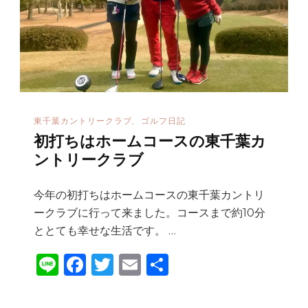
ト
リ
ー
ク
ラ
ブ
東千葉カントリークラブ
ゴルフ日記
へ
初打ちはホームコースの東千葉カ
の
ントリークラブ
今年の初打ちはホームコースの東千葉カントリ
ークラブに行って来ました。コースまで約10分
ととても幸せな生活です。 …
Li
F
T
E
共
n
a
w
m
有