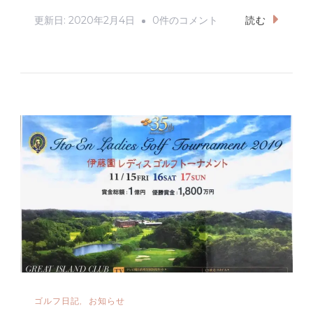
e
c
it
ai
e
te
l
初
更新日:
2020年2月4日
0件のコメント
読む
b
r
打
ち
o
は
o
ホ
k
ー
ム
コ
ー
ス
の
東
千
葉
ゴルフ日記
お知らせ
カ