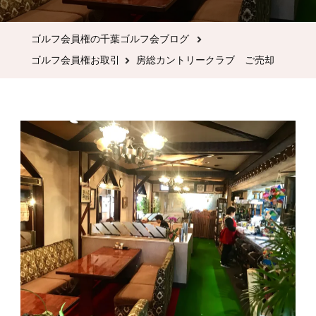
カ
ン
ゴルフ会員権の千葉ゴルフ会ブログ
ト
ゴルフ会員権お取引
房総カントリークラブ ご売却
リ
ー
ク
ラ
ブ
ご
売
却
へ
の