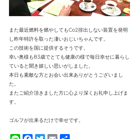
また最近燃料を燃やしてもCo2排出しない装置を発明
し昨年特許を取った凄いおじいちゃんです。
この技術を国に提供するそうです。
幸い奥様も83歳でとても健康の様で毎日幸せに暮らし
ていると聞き嬉しい思いがしました。
本日も素敵な方とお会い出来ありがとうございまし
た。
またご紹介頂きました方に心より深くお礼申し上げま
す。
ゴルフが出来るだけで幸せです。
Li
F
T
E
共