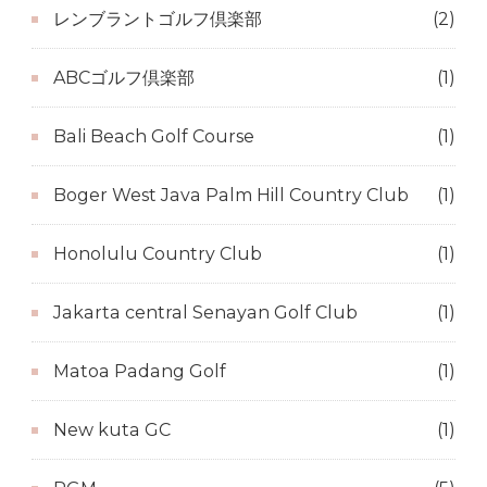
レンブラントゴルフ倶楽部
(2)
ABCゴルフ倶楽部
(1)
Bali Beach Golf Course
(1)
Boger West Java Palm Hill Country Club
(1)
Honolulu Country Club
(1)
Jakarta central Senayan Golf Club
(1)
Matoa Padang Golf
(1)
New kuta GC
(1)