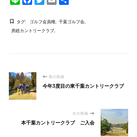
n
a
w
m
有
e
c
it
ai
タグ:
ゴルフ会員権
千葉ゴルフ会
e
te
l
房総カントリークラブ
b
r
o
o
k
投
前の投稿
今年3度目の東千葉カントリークラブ
稿
ナ
次の投稿
ビ
本千葉カントリークラブ ご入会